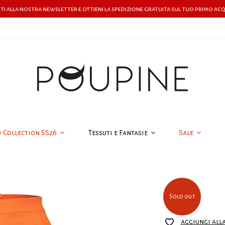
iti alla nostra newsletter e ottieni la spedizione gratuita sul tuo primo ac
w Collection SS26
Tessuti e Fantasie
Sale
Sold out
aggiungi all