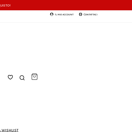
quisto!
Il mio account
Contattaci
a wishlist