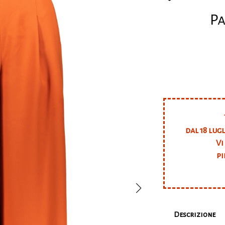
Pa
dal 18 lug
Vi
pi
Descrizione