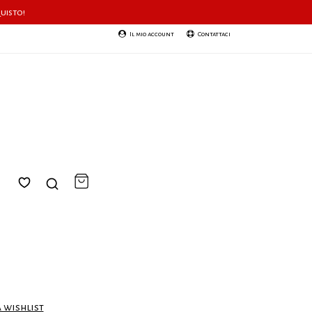
quisto!
Il mio account
Contattaci
a wishlist