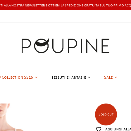
iti alla nostra newsletter e ottieni la spedizione gratuita sul tuo primo ac
w Collection SS26
Tessuti e Fantasie
Sale
Sold out
aggiungi all