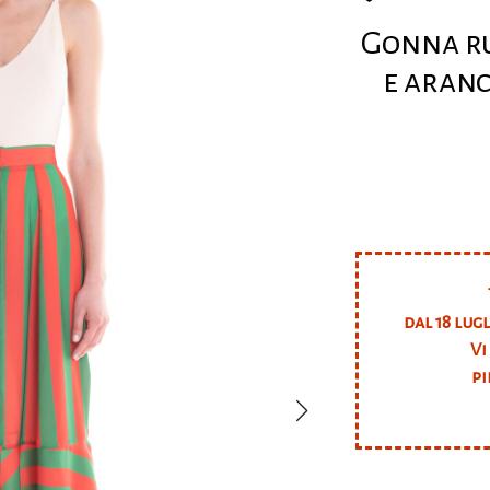
Gonna ru
e aranc
dal 18 lug
Vi
pi