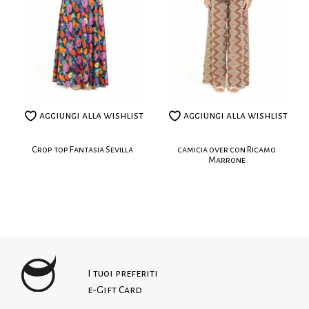
Morbido sul retro grazie ad un elegante elastico.
realizzati su misura.
Leggi le nostre politiche dei resi
Fantasia disegnata e dipinta a mano
Incrocio frontale
Taglio crop
Voluminose maniche a sbuffo
Polsini con elastico
aggiungi alla wishlist
aggiungi alla wishlist
Elastico sul retro
100% Cotone
Crop top Fantasia Sevilla
camicia over con Ricamo
La modella indossa: taglia I – EU XS-S
Marrone
Lavaggio:
I tuoi preferiti
e-Gift Card