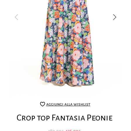
aggiungi alla wishlist
Crop top Fantasia Peonie
Il
Il
180,00
€
126,00
€