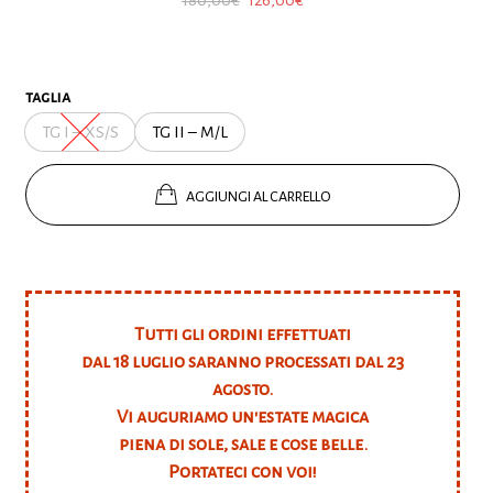
prezzo
prezzo
originale
attuale
era:
è:
taglia
180,00€.
126,00€.
TG I – XS/S
TG II – M/L
AGGIUNGI AL CARRELLO
Tutti gli ordini effettuati
dal 18 luglio saranno processati dal 23
agosto.
Vi auguriamo un'estate magica
piena di sole, sale e cose belle.
Portateci con voi!