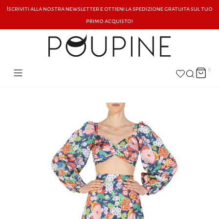
Iscriviti alla nostra newsletter e ottieni la spedizione gratuita sul tuo
primo acquisto!
0