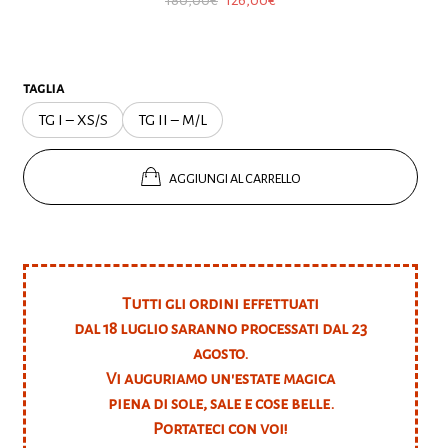
prezzo
prezzo
originale
attuale
era:
è:
taglia
180,00€.
126,00€.
TG I – XS/S
TG II – M/L
AGGIUNGI AL CARRELLO
Tutti gli ordini effettuati
dal 18 luglio saranno processati dal 23
agosto.
Vi auguriamo un'estate magica
piena di sole, sale e cose belle.
Portateci con voi!