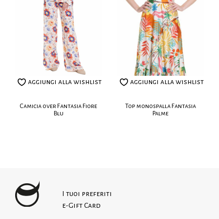
espadrillas e accessori colorati per un tocco di
realizzati su misura.
allegria.
Leggi le nostre politiche dei resi
Fantasia disegnata e dipinta a mano
Tessuto leggero e traspirante
Scollatura a cuore con torsione centrale
Taglio crop
aggiungi alla wishlist
aggiungi alla wishlist
Voluminose maniche a sbuffo
Polsini con elastico
Camicia over Fantasia Fiore
Top monospalla Fantasia
Blu
Palme
Elastico sul retro
100% cotone
La modella indossa: taglia I – EU XS-S
Lavaggio:
I tuoi preferiti
e-Gift Card