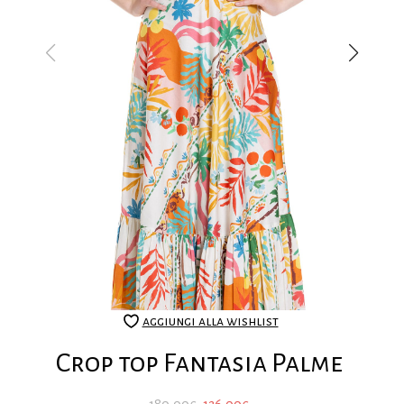
aggiungi alla wishlist
Crop top Fantasia Palme
Il
Il
180,00
€
126,00
€