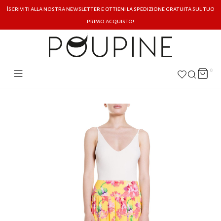
Iscriviti alla nostra newsletter e ottieni la spedizione gratuita sul tuo
primo acquisto!
0