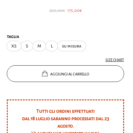
Il
Il
250,00
€
175,00
€
prezzo
prezzo
originale
attuale
era:
è:
taglia
250,00€.
175,00€.
XS
S
M
L
su misura
SIZE CHART
AGGIUNGI AL CARRELLO
Tutti gli ordini effettuati
dal 18 luglio saranno processati dal 23
agosto.