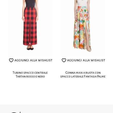
100% VI
alcuni articoli sono già disponibili in
Lavaggio:
magazzino per una spedizione immediata.
Si consiglia di stirare al rovescio
Non è possibile effettuare il reso su articoli
100% Made in Italy
realizzati su misura.
Leggi le nostre politiche dei resi
aggiungi alla wishlist
aggiungi alla wishlist
Tubino spacco centrale
Gonna maxi a ruota con
Tartan rosso e nero
spacco laterale Fantasia Palme