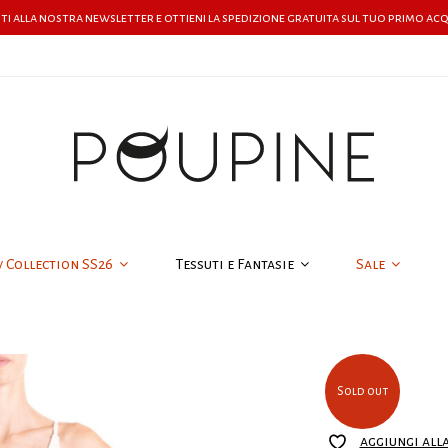
iti alla nostra newsletter e ottieni la spedizione gratuita sul tuo primo ac
w Collection SS26
Tessuti e Fantasie
Sale
Sold out
aggiungi all