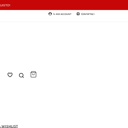
quisto!
Il mio account
Contattaci
a wishlist