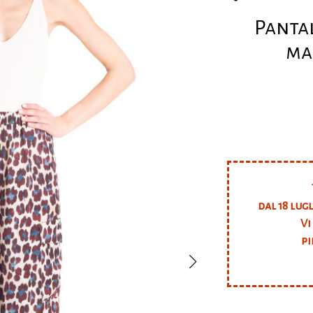
Panta
ma
dal 18 lug
Vi
pi