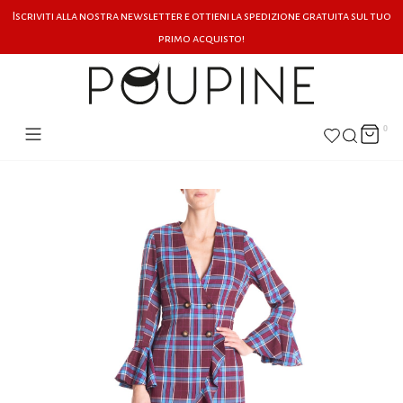
Iscriviti alla nostra newsletter e ottieni la spedizione gratuita sul tuo
primo acquisto!
0