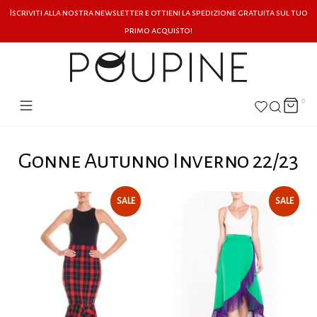
Iscriviti alla nostra newsletter e ottieni la spedizione gratuita sul tuo
primo acquisto!
0
Gonne Autunno Inverno 22/23
SALE
SALE