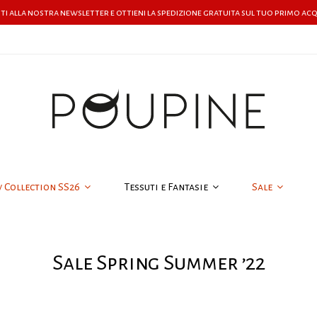
iti alla nostra newsletter e ottieni la spedizione gratuita sul tuo primo ac
w Collection SS26
Tessuti e Fantasie
Sale
Sale Spring Summer ’22