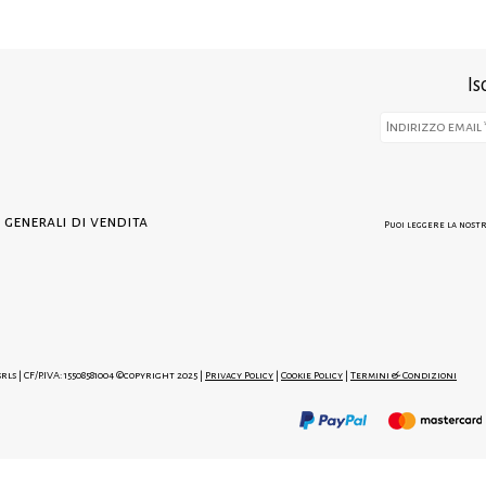
Is
 generali di vendita
Puoi leggere la nost
rls | CF/P.IVA: 15508581004 ©copyright 2025 |
Privacy Policy
|
Cookie Policy
|
Termini & Condizioni