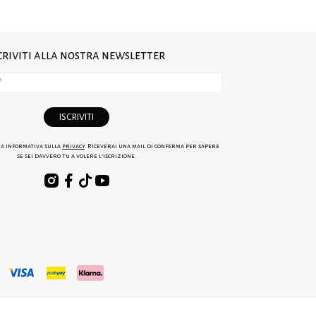
criviti alla nostra newsletter
ra informativa sulla
privacy
. Riceverai una mail di conferma per sapere
se sei davvero tu a volere l'iscrizione.