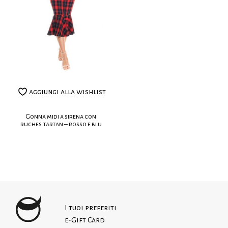
La modella indossa: EU XS
realizzati su misura.
Altezza modella: 175cm
Leggi le nostre politiche dei resi
aggiungi alla wishlist
Gonna midi a sirena con
ruches tartan – rosso e blu
I tuoi preferiti
e-Gift Card