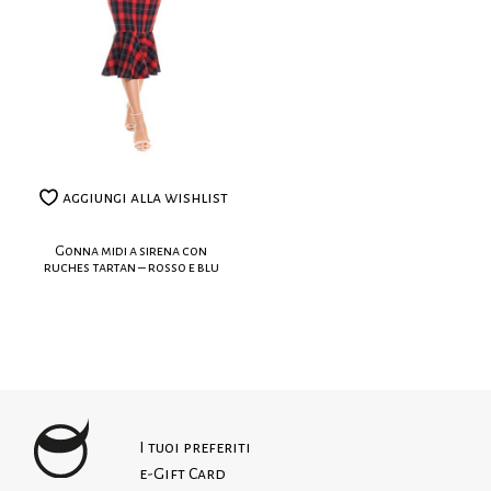
Composizione: 63% PL, 35% VI, 2% EA
realizzati su misura.
Lavaggio:
Leggi le nostre politiche dei resi
100% Made in Italy
aggiungi alla wishlist
Gonna midi a sirena con
ruches tartan – rosso e blu
I tuoi preferiti
e-Gift Card